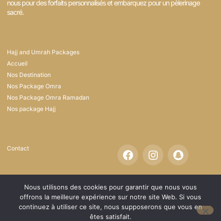
nous pour des forfaits personnalisés et embarquez pour un pèlerinage
sacré. ​
Services
Hajj and Umrah Packages
Accueil
Nos Destination
Nos Package Omra
Nos Package Omra Ramadan
Nos package Hajj
Support
Company
Contact
Nous utilisons des cookies pour garantir que nous vous
offrons la meilleure expérience sur notre site Web. Si vous
COPYRIGHT© 2025 POWERED BY
continuez à utiliser ce site, nous supposerons que vous en
WWW.MYBOT30.COM
êtes satisfait.