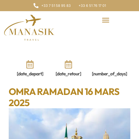
+33 7 51 58 95 83
+33 6 51 76 17 01
[date_depart]
[date_retour]
[number_of_days]
OMRA RAMADAN 16 MARS
2025