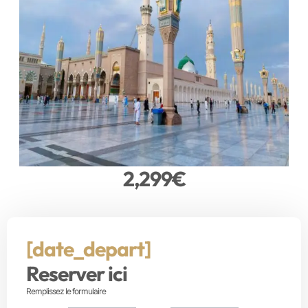
2,299
€
[date_depart]
Reserver ici
Remplissez le formulaire
1
2
3